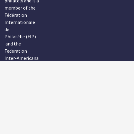
philately and is a
member of the
Fédération
Internationale
de
Philatélie (FIP)
and the
Federation
Inter-Americana
de Filatelia
(FIAF).
RPSC WEBSITE